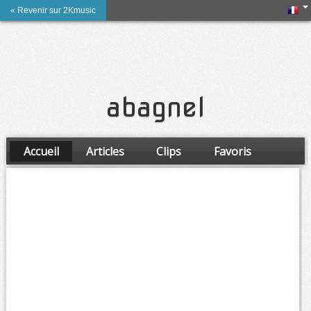
« Revenir sur 2Kmusic
abagnel
Accueil
Articles
Clips
Favoris
Amis